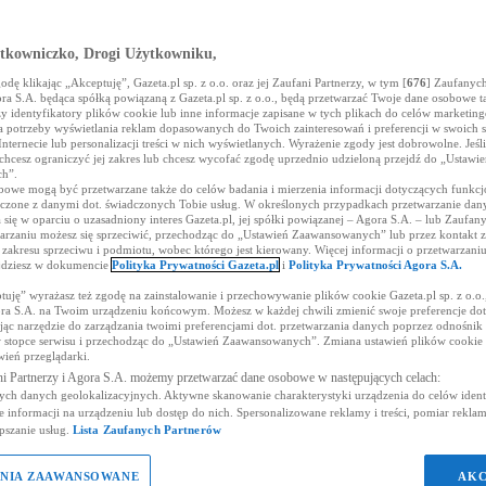
tkowniczko, Drogi Użytkowniku,
godę klikając „Akceptuję”, Gazeta.pl sp. z o.o. oraz jej Zaufani Partnerzy, w tym [
676
] Zaufanyc
ra S.A. będąca spółką powiązaną z Gazeta.pl sp. z o.o., będą przetwarzać Twoje dane osobowe ta
zy identyfikatory plików cookie lub inne informacje zapisane w tych plikach do celów marketi
a potrzeby wyświetlania reklam dopasowanych do Twoich zainteresowań i preferencji w swoich s
Internecie lub personalizacji treści w nich wyświetlanych. Wyrażenie zgody jest dobrowolne. Jeśli
chcesz ograniczyć jej zakres lub chcesz wycofać zgodę uprzednio udzieloną przejdź do „Ustawi
h”.
bowe mogą być przetwarzane także do celów badania i mierzenia informacji dotyczących funkc
 łączone z danymi dot. świadczonych Tobie usług. W określonych przypadkach przetwarzanie da
wyprzedaży, które warto mieć w szafie
się w oparciu o uzasadniony interes Gazeta.pl, jej spółki powiązanej – Agora S.A. – lub Zaufan
arzaniu możesz się sprzeciwić, przechodząc do „Ustawień Zaawansowanych” lub przez kontakt z
 zakresu sprzeciwu i podmiotu, wobec którego jest kierowany. Więcej informacji o przetwarzani
jdziesz w dokumencie
Polityka Prywatności Gazeta.pl
i
Polityka Prywatności Agora S.A.
tuję” wyrażasz też zgodę na zainstalowanie i przechowywanie plików cookie Gazeta.pl sp. z o.o.
ora S.A. na Twoim urządzeniu końcowym. Możesz w każdej chwili zmienić swoje preferencje do
ąc narzędzie do zarządzania twoimi preferencjami dot. przetwarzania danych poprzez odnośnik
 stopce serwisu i przechodząc do „Ustawień Zaawansowanych”. Zmiana ustawień plików cookie 
ień przeglądarki.
ni Partnerzy i Agora S.A. możemy przetwarzać dane osobowe w następujących celach:
ch danych geolokalizacyjnych. Aktywne skanowanie charakterystyki urządzenia do celów identy
informacji na urządzeniu lub dostęp do nich. Spersonalizowane reklamy i treści, pomiar reklam i
pszanie usług.
Lista Zaufanych Partnerów
ENIA ZAAWANSOWANE
AKC
ksusowe klasyki. Te fasony zostają w szafie na lata