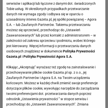
pl.freepik.com, senivpetro
serwisów i aplikacji lub łączone z danymi dot. świadczonych
Tobie usług. W określonych przypadkach przetwarzanie
OTWÓRZ GALERIĘ
(3)
danych nie wymaga zgody i odbywa się w oparciu o
uzasadniony interes Gazeta.pl, jej spółki powiązanej – Agora
Choć trendy zmieniają się co sezon, płaszcze
S.A. – lub Zaufanych Partnerów. Takiemu przetwarzaniu
możesz się sprzeciwić, przechodząc do „Ustawień
pozostają stałym punktem kobiecej szafy. Coraz
Zaawansowanych” lub przez kontakt z administratorem – w
częściej szukamy modeli, które łączą klasyczny
zależności od zakresu sprzeciwu i podmiotu, wobec którego
wygląd z praktycznymi rozwiązaniami, takimi, które
jest kierowany. Więcej informacji o przetwarzaniu danych
osobowych znajdziesz w dokumencie
Polityka Prywatności
sprawdzają się na co dzień, a nie tylko „na wyjście".
Gazeta.pl
i
Polityka Prywatności Agora S.A.
Dlaczego płaszcze znów są tak popularne. Styl i
Klikając „Akceptuję” wyrażasz też zgodę na zainstalowanie i
funkcja w jednym
przechowywanie plików cookie Gazeta.pl sp. z o.o., jej
Zaufanych Partnerów i Agora S.A. na Twoim urządzeniu
końcowym. Możesz w każdej chwili zmienić swoje preferencje
Płaszcze wracają do łask, bo oferują coś więcej niż
dotyczące plików cookie, wywołując narzędzie do zarządzania
kurtki, elegancję, uniwersalność i możliwość łatwego
twoimi preferencjami dot. przetwarzania danych poprzez
stylizowania.
To idealny wybór dla kobiet, które
odnośnik „Ustawienia prywatności ” w stopce serwisu i
przechodząc do „Ustawień Zaawansowanych”. Zmiana
chcą wyglądać schludnie i kobieco nawet w