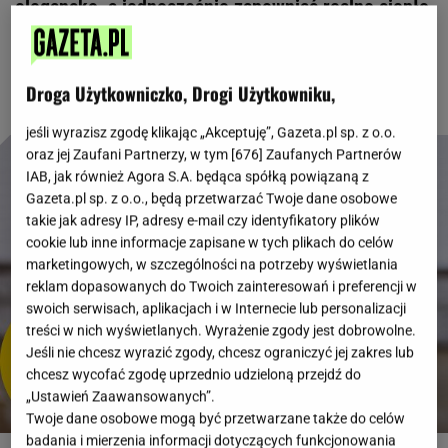
elegancko, a jednocześnie zapewniać realne ciepło
w chłodne dni.
Droga Użytkowniczko, Drogi Użytkowniku,
jeśli wyrazisz zgodę klikając „Akceptuję”, Gazeta.pl sp. z o.o.
oraz jej Zaufani Partnerzy, w tym [
676
] Zaufanych Partnerów
IAB, jak również Agora S.A. będąca spółką powiązaną z
Gazeta.pl sp. z o.o., będą przetwarzać Twoje dane osobowe
takie jak adresy IP, adresy e-mail czy identyfikatory plików
cookie lub inne informacje zapisane w tych plikach do celów
marketingowych, w szczególności na potrzeby wyświetlania
reklam dopasowanych do Twoich zainteresowań i preferencji w
swoich serwisach, aplikacjach i w Internecie lub personalizacji
treści w nich wyświetlanych. Wyrażenie zgody jest dobrowolne.
Jeśli nie chcesz wyrazić zgody, chcesz ograniczyć jej zakres lub
chcesz wycofać zgodę uprzednio udzieloną przejdź do
„Ustawień Zaawansowanych”.
Twoje dane osobowe mogą być przetwarzane także do celów
badania i mierzenia informacji dotyczących funkcjonowania